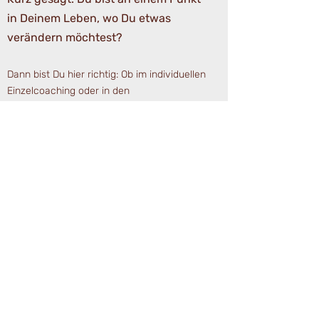
in Deinem Leben, wo Du etwas
verändern möchtest?
Dann bist Du hier richtig: Ob im individuellen
Einzelcoaching oder in den
Kleingruppenworkshops. Ich unterstützte
Dich in Deiner Selbstentwicklung. So kannst
Du Dein volles Potential ausschöpfen, Deine
Stärken ausbauen und noch zufriedener und
erfolgreicher werden. Und das alles mit ganz
viel Spaß und Humor.
zum Coaching
zu den Workshops